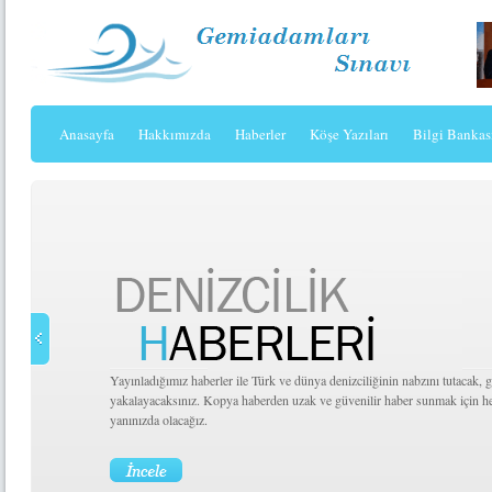
Anasayfa
Hakkımızda
Haberler
Köşe Yazıları
Bilgi Bankas
Yayınladığımız haberler ile Türk ve dünya denizciliğinin nabzını tutacak,
yakalayacaksınız. Kopya haberden uzak ve güvenilir haber sunmak için h
yanınızda olacağız.