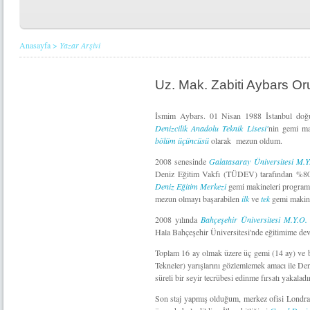
Anasayfa
>
Yazar Arşivi
Uz. Mak. Zabiti Aybars Or
İsmim Aybars. 01 Nisan 1988 İstanbul doğ
Denizcilik Anadolu Teknik Lisesi'
nin gemi ma
bölüm üçüncüsü
olarak mezun oldum.
2008 senesinde
Galatasaray Üniversitesi M.
Deniz Eğitim Vakfı (TÜDEV) tarafından %80
Deniz Eğitim Merkezi
gemi makineleri progra
mezun olmayı başarabilen
ilk
ve
tek
gemi makine
2008 yılında
Bahçeşehir Üniversitesi M.Y.O
Hala Bahçeşehir Üniversitesi'nde eğitimime d
Toplam 16 ay olmak üzere üç gemi (14 ay) ve bi
Tekneler) yarışlarını gözlemlemek amacı ile De
süreli bir seyir tecrübesi edinme fırsatı yakalad
Son staj yapmış olduğum, merkez ofisi Londra 