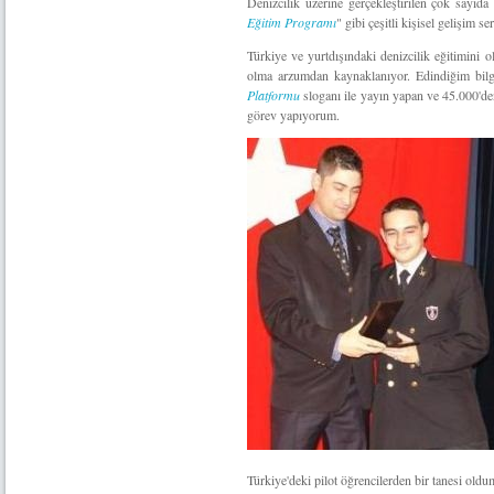
Denizcilik üzerine gerçekleştirilen çok sayıd
Eğitim Programı
" gibi çeşitli kişisel gelişim se
Türkiye ve yurtdışındaki denizcilik eğitimini
olma arzumdan kaynaklanıyor. Edindiğim bilgi
Platformu
sloganı ile yayın yapan ve 45.000'd
görev yapıyorum.
Türkiye'deki pilot öğrencilerden bir tanesi oldu