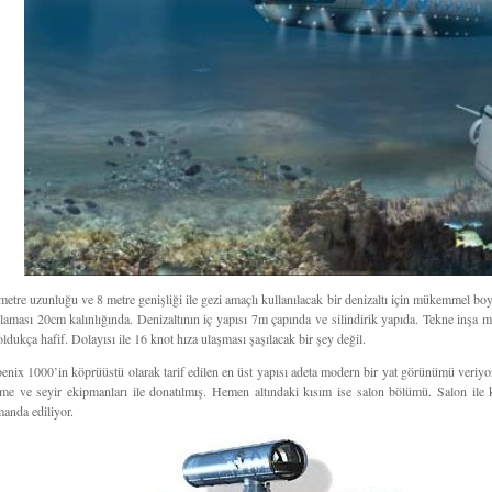
metre uzunluğu ve 8 metre genişliği ile gezi amaçlı kullanılacak bir denizaltı için mükemmel bo
laması 20cm kalınlığında. Denizaltının iç yapısı 7m çapında ve silindirik yapıda. Tekne inşa 
oldukça hafif. Dolayısı ile 16 knot hıza ulaşması şaşılacak bir şey değil.
enix 1000’in köprüüstü olarak tarif edilen en üst yapısı adeta modern bir yat görünümü veriyor.
eme ve seyir ekipmanları ile donatılmış. Hemen altındaki kısım ise salon bölümü. Salon ile 
anda ediliyor.