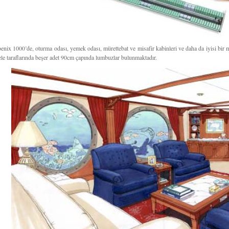
enix 1000’de, oturma odası, yemek odası, mürettebat ve misafir kabinleri ve daha da iyisi bir
ele taraflarında beşer adet 90cm çapında lumbuzlar bulunmaktadır.