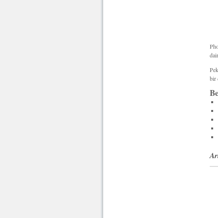
Pho
dai
Pek
bir
Be
Ar