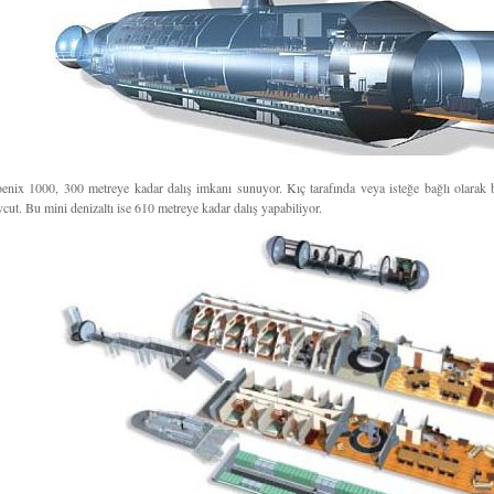
enix 1000, 300 metreye kadar dalış imkanı sunuyor. Kıç tarafında veya isteğe bağlı olarak baş
cut. Bu mini denizaltı ise 610 metreye kadar dalış yapabiliyor.