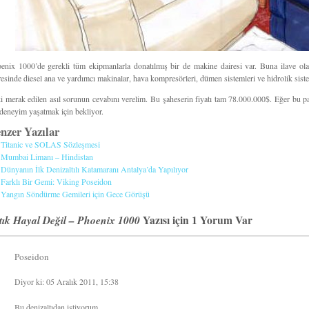
enix 1000’de gerekli tüm ekipmanlarla donatılmış bir de makine dairesi var. Buna ilave ola
resinde diesel ana ve yardımcı makinalar, hava kompresörleri, dümen sistemleri ve hidrolik sist
i merak edilen asıl sorunun cevabını verelim. Bu şaheserin fiyatı tam 78.000.000$. Eğer bu p
 deneyim yaşatmak için bekliyor.
nzer Yazılar
Titanic ve SOLAS Sözleşmesi
Mumbai Limanı – Hindistan
Dünyanın İlk Denizaltılı Katamaranı Antalya’da Yapılıyor
Farklı Bir Gemi: Viking Poseidon
Yangın Söndürme Gemileri için Gece Görüşü
tık Hayal Değil – Phoenix 1000
Yazısı için 1 Yorum Var
Poseidon
Diyor ki: 05 Aralık 2011, 15:38
Bu denizaltıdan istiyorum