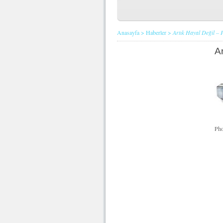
Anasayfa
>
Haberler
>
Artık Hayal Değil – 
A
Pho