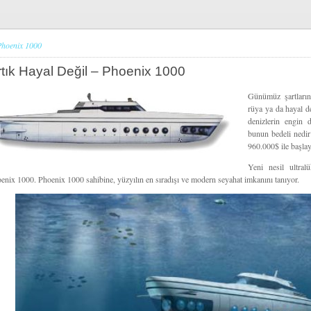
Phoenix 1000
rtık Hayal Değil – Phoenix 1000
Günümüz şartlarınd
rüya ya da hayal de
denizlerin engin d
bunun bedeli nedir?
960.000$ ile başla
Yeni nesil ultral
enix 1000. Phoenix 1000 sahibine, yüzyılın en sıradışı ve modern seyahat imkanını tanıyor.