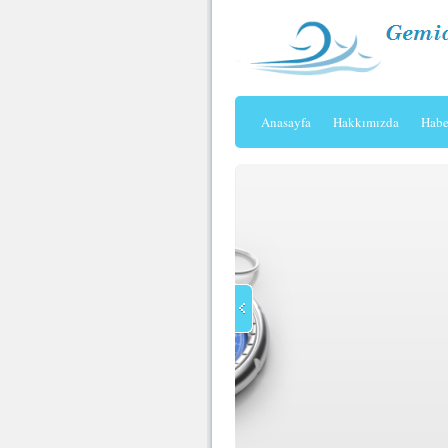
Anasayfa
Hakkımızda
Habe
Yayınladığımız haberler ile T
yakalayacaksınız. Kopya habe
yanınızda olacağız.