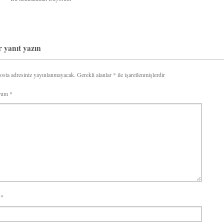
r yanıt yazın
osta adresiniz yayınlanmayacak.
Gerekli alanlar
*
ile işaretlenmişlerdir
rum
*
d
*