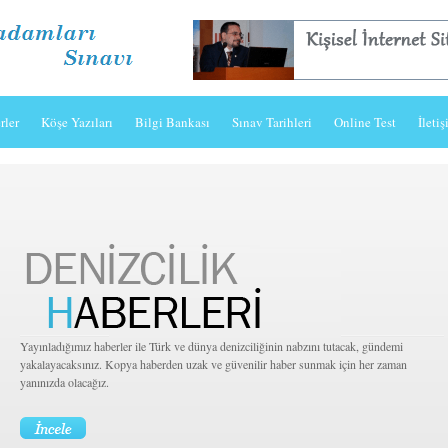
rler
Köşe Yazıları
Bilgi Bankası
Sınav Tarihleri
Online Test
İleti
ürk ve dünya denizciliğinin nabzını tutacak, gündemi
rden uzak ve güvenilir haber sunmak için her zaman