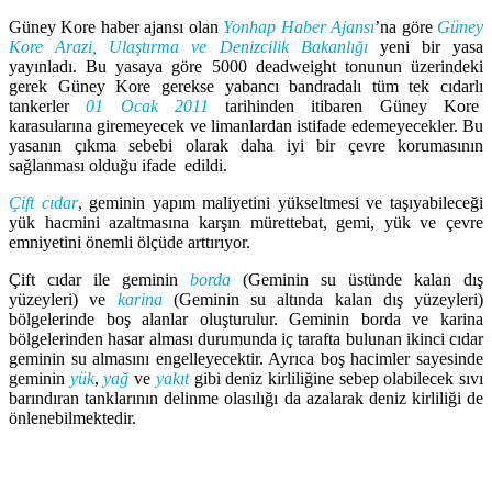
Güney Kore haber ajansı olan
Yonhap Haber Ajansı
’na göre
Güney
Kore Arazi, Ulaştırma ve Denizcilik Bakanlığı
yeni bir yasa
yayınladı. Bu yasaya göre 5000 deadweight tonunun üzerindeki
gerek Güney Kore gerekse yabancı bandradalı tüm tek cıdarlı
tankerler
01 Ocak 2011
tarihinden itibaren Güney Kore
karasularına giremeyecek ve limanlardan istifade edemeyecekler. Bu
yasanın çıkma sebebi olarak daha iyi bir çevre korumasının
sağlanması olduğu ifade edildi.
Çift cıdar
, geminin yapım maliyetini yükseltmesi ve taşıyabileceği
yük hacmini azaltmasına karşın mürettebat, gemi, yük ve çevre
emniyetini önemli ölçüde arttırıyor.
Çift cıdar ile geminin
borda
(Geminin su üstünde kalan dış
yüzeyleri) ve
karina
(Geminin su altında kalan dış yüzeyleri)
bölgelerinde boş alanlar oluşturulur. Geminin borda ve karina
bölgelerinden hasar alması durumunda iç tarafta bulunan ikinci cıdar
geminin su almasını engelleyecektir. Ayrıca boş hacimler sayesinde
geminin
yük
,
yağ
ve
yakıt
gibi deniz kirliliğine sebep olabilecek sıvı
barındıran tanklarının delinme olasılığı da azalarak deniz kirliliği de
önlenebilmektedir.